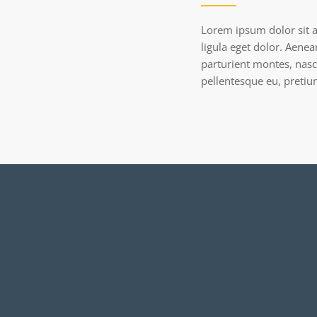
Lorem ipsum dolor sit 
ligula eget dolor. Aene
parturient montes, nasce
pellentesque eu, preti
m quis, sem. Nulla