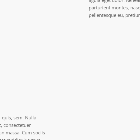
ligula eget dolor. Aene
parturient montes, nasce
pellentesque eu, preti
m quis, sem. Nulla
, consectetuer
ean massa. Cum sociis