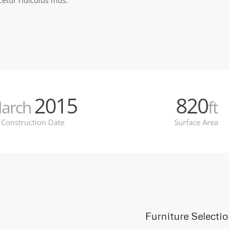
etur ridiculus mus.
2015
820
arch
ft
Construction Date
Surface Area
Furniture Selecti