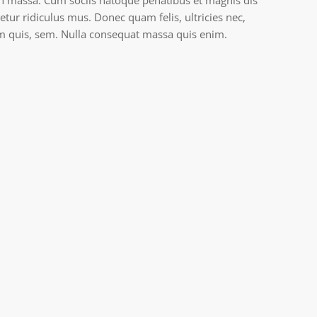
an massa. Cum sociis natoque penatibus et magnis dis
tur ridiculus mus. Donec quam felis, ultricies nec,
um quis, sem. Nulla consequat massa quis enim.