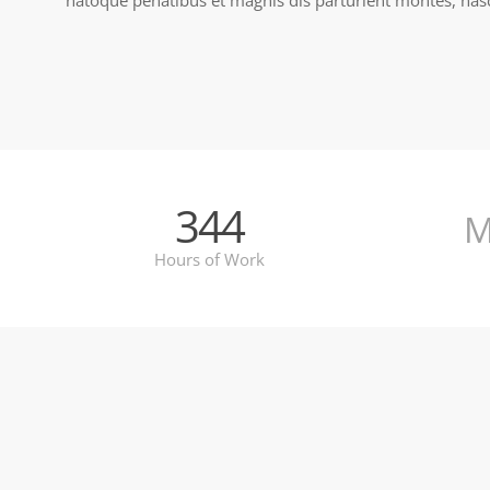
natoque penatibus et magnis dis parturient montes, nasc
344
M
Hours of Work